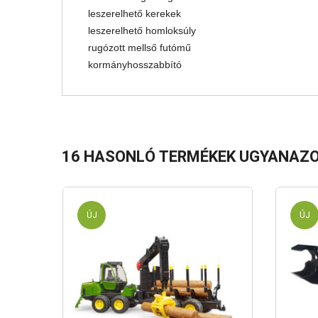
leszerelhető kerekek
leszerelhető homloksúly
rugózott mellső futómű
kormányhosszabbító
16 HASONLÓ TERMÉKEK UGYANAZO
ÚJ
ÚJ