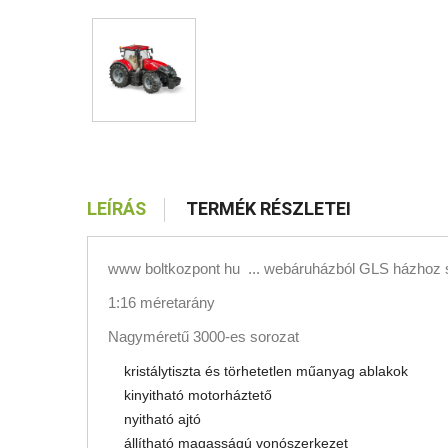
LEÍRÁS
TERMÉK RÉSZLETEI
www boltkozpont hu ... webáruházból GLS házhoz sz
1:16 méretarány
Nagyméretű 3000-es sorozat
kristálytiszta és törhetetlen műanyag ablakok
kinyitható motorháztető
nyitható ajtó
állítható magasságú vonószerkezet