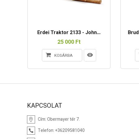
7R...
Erdei Traktor 2133 - John...
Brud
25 000 Ft
KOSÁRBA
KAPCSOLAT
Cím:
Obermayer tér 7.
Telefon:
+36209581040