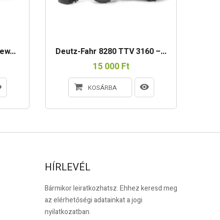
ew...
Deutz-Fahr 8280 TTV 3160 –...
Tra
15 000 Ft
KOSÁRBA
HÍRLEVÉL
Bármikor leiratkozhatsz. Ehhez keresd meg
az elérhetőségi adatainkat a jogi
nyilatkozatban.