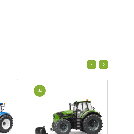
ÚJ
ÚJ