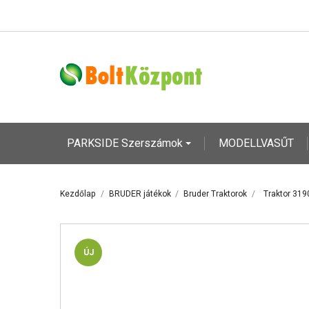
PARKSIDE Szerszámok
MODELLVASŰT
Kezdőlap
BRUDER játékok
Bruder Traktorok
Traktor 319
ÚJ