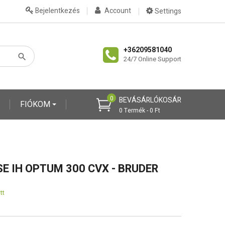
Bejelentkezés
Account
Settings
+36209581040
24/7 Online Support
0
BEVÁSÁRLÓKOSÁR
FIÓKOM
0 Termék - 0 Ft
SE IH OPTUM 300 CVX - BRUDER
tt